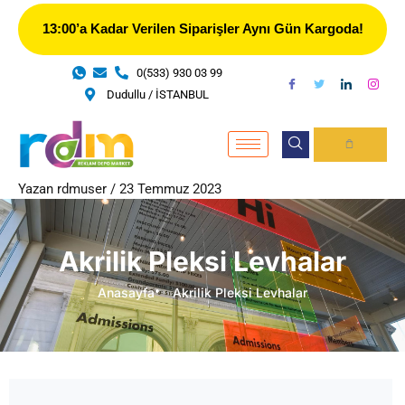
İçeriğe
13:00’a Kadar Verilen Siparişler Aynı Gün Kargoda!
atla
0(533) 930 03 99
Dudullu / İSTANBUL
CART
Yazan
rdmuser
/
23 Temmuz 2023
Yazı
dolaşımı
Akrilik Pleksi Levhalar
Anasayfa
Akrilik Pleksi Levhalar