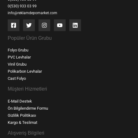
0(530) 933 03 99
info@reklamdepomarket.com
Popüler Ürün Grubu
Folyo Grubu
PVC Levhalar
Vinil Grubu
Polikarbon Levhalar
Cast Folyo
Müşteri Hizmetleri
E-Mail Destek
Ön Bilgilendirme Formu
Gizlilik Politikası
Kargo & Teslimat
Alışveriş Bilgileri