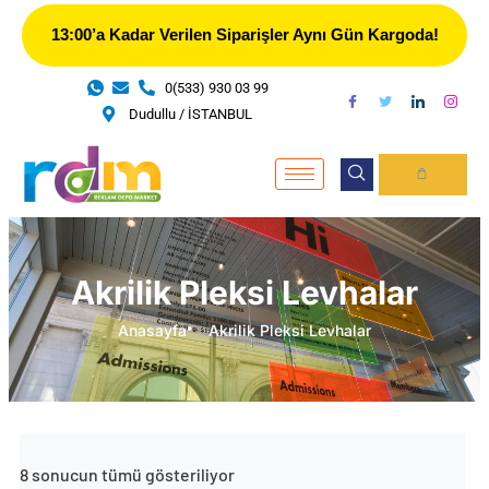
İçeriğe
13:00’a Kadar Verilen Siparişler Aynı Gün Kargoda!
atla
0(533) 930 03 99
Dudullu / İSTANBUL
CART
Akrilik Pleksi Levhalar
Anasayfa
Akrilik Pleksi Levhalar
En
8 sonucun tümü gösteriliyor