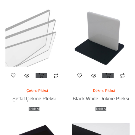
Seçenekler
Seçenekler
ürün
ürün
sayfasından
sayfasından
seçilebilir
seçilebilir
Bu
Bu
ürünün
ürünün
birden
birden
Çekme Pleksi
Dökme Pleksi
fazla
fazla
Şeffaf Çekme Pleksi
Black White Dökme Pleksi
varyasyonu
varyasyonu
Teklif Al
Teklif Al
var.
var.
Seçenekler
Seçenekler
ürün
ürün