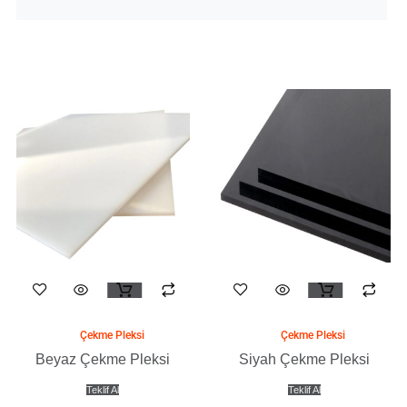
yeniye
göre
sıralandı
Bu
Bu
ürünün
ürünün
birden
birden
Çekme Pleksi
Çekme Pleksi
fazla
fazla
Beyaz Çekme Pleksi
Siyah Çekme Pleksi
varyasyonu
varyasyonu
Teklif Al
Teklif Al
var.
var.