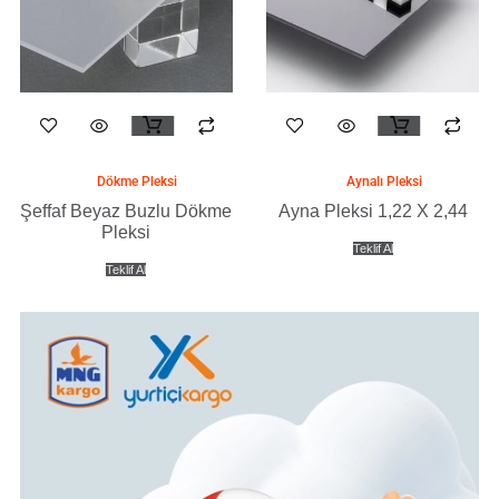
Bu
Bu
ürünün
ürünün
birden
birden
Dökme Pleksi
Aynalı Pleksi
fazla
fazla
Şeffaf Beyaz Buzlu Dökme
Ayna Pleksi 1,22 X 2,44
varyasyonu
varyasyonu
Pleksi
Teklif Al
var.
var.
Teklif Al
Seçenekler
Seçenekler
ürün
ürün
Ara:
sayfasından
sayfasından
seçilebilir
seçilebilir