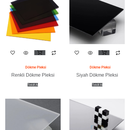
sayfasından
sayfasından
seçilebilir
seçilebilir
Bu
Bu
ürünün
ürünün
birden
birden
Dökme Pleksi
Dökme Pleksi
fazla
fazla
Renkli Dökme Pleksi
Siyah Dökme Pleksi
varyasyonu
varyasyonu
Teklif Al
Teklif Al
var.
var.
Seçenekler
Seçenekler
ürün
ürün
sayfasından
sayfasından
seçilebilir
seçilebilir