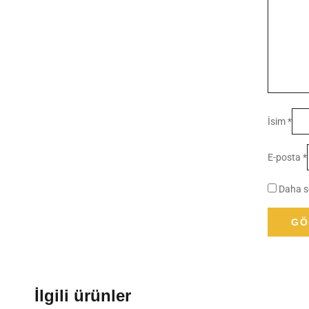
İsim
*
E-posta
*
Daha so
İlgili ürünler