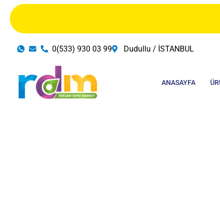
İçeriğe
atla
0(533) 930 03 99
Dudullu / İSTANBUL
ANASAYFA
ÜR