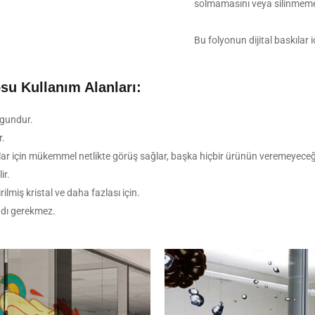
solmamasını veya silinmemes
Bu folyonun dijital baskıla
osu Kullanım Alanları:
ygundur.
r.
lar için mükemmel netlikte görüş sağlar, başka hiçbir ürünün veremeyeceği 
ir.
ilmiş kristal ve daha fazlası için.
ndı gerekmez.