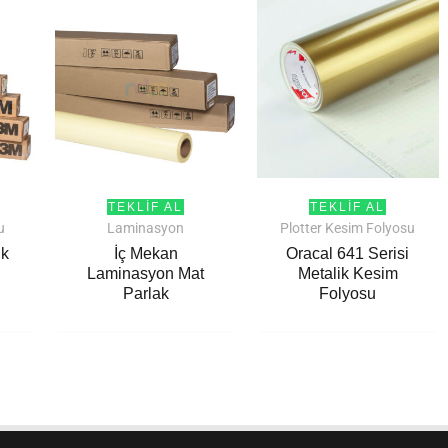
TEKLIF AL
TEKLIF AL
u
Laminasyon
Plotter Kesim Folyosu
ik
İç Mekan
Oracal 641 Serisi
Laminasyon Mat
Metalik Kesim
Parlak
Folyosu