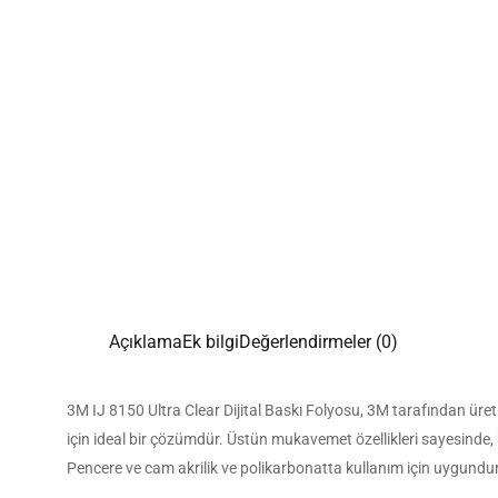
Açıklama
Ek bilgi
Değerlendirmeler (0)
3M IJ 8150 Ultra Clear Dijital Baskı Folyosu, 3M tarafından üretil
için ideal bir çözümdür. Üstün mukavemet özellikleri sayesinde, 
Pencere ve cam akrilik ve polikarbonatta kullanım için uygundu