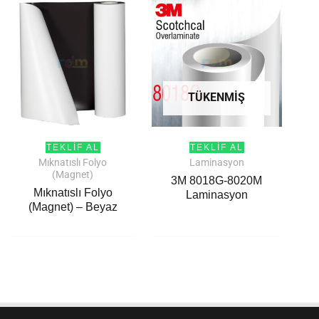
TÜKENMIŞ
TEKLIF AL
TEKLIF AL
Mıknatıslı Folyo
Laminasyon
(Magnet)
3M 8018G-8020M
Mıknatıslı Folyo
Laminasyon
(Magnet) – Beyaz