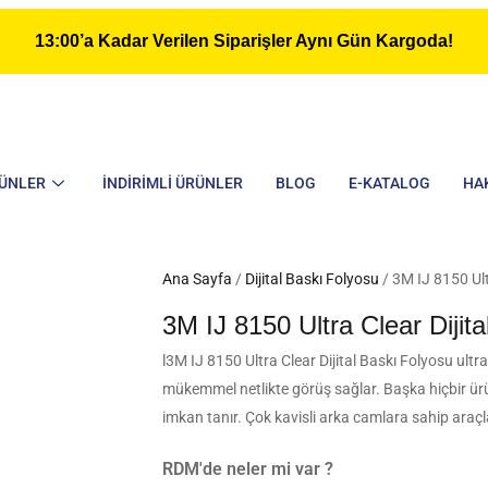
13:00’a Kadar Verilen Siparişler Aynı Gün Kargoda!
ÜNLER
İNDIRIMLI ÜRÜNLER
BLOG
E-KATALOG
HA
Ana Sayfa
/
Dijital Baskı Folyosu
/ 3M IJ 8150 Ult
3M IJ 8150 Ultra Clear Dijit
l3M IJ 8150 Ultra Clear Dijital Baskı Folyosu ultr
mükemmel netlikte görüş sağlar. Başka hiçbir ürü
imkan tanır. Çok kavisli arka camlara sahip araçl
RDM'de neler mi var ?