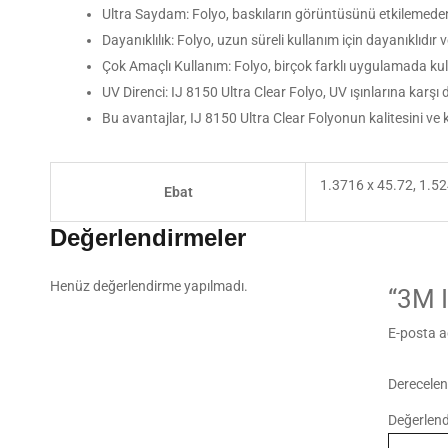
Ultra Saydam: Folyo, baskıların görüntüsünü etkilemeden
Dayanıklılık: Folyo, uzun süreli kullanım için dayanıklıdır
Çok Amaçlı Kullanım: Folyo, birçok farklı uygulamada kulla
UV Direnci: IJ 8150 Ultra Clear Folyo, UV ışınlarına karşı 
Bu avantajlar, IJ 8150 Ultra Clear Folyonun kalitesini ve kull
1.3716 x 45.72, 1.52
Ebat
Değerlendirmeler
Henüz değerlendirme yapılmadı.
“3M I
E-posta a
Derecele
Değerlen