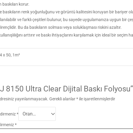
 baskıları korur.
 ve baskıların renk yoğunluğunu ve görüntü kalitesini koruyan bir bariyer ola
nılabilir ve farklı çeşitleri bulunur, bu sayede uygulamanıza uygun bir çeşi
dirençlidir. Bu da baskıların solması veya soluklaşması riskini azaltır.
anışlılığını arttırır ve baskı ihtiyaçlarını karşılamak için ideal bir seçim hal
4 x 50, 1m²
J 8150 Ultra Clear Dijital Baskı Folyosu”
dresiniz yayınlanmayacak.
Gerekli alanlar
*
ile işaretlenmişlerdir
ndirmeniz
*
dirmeniz
*