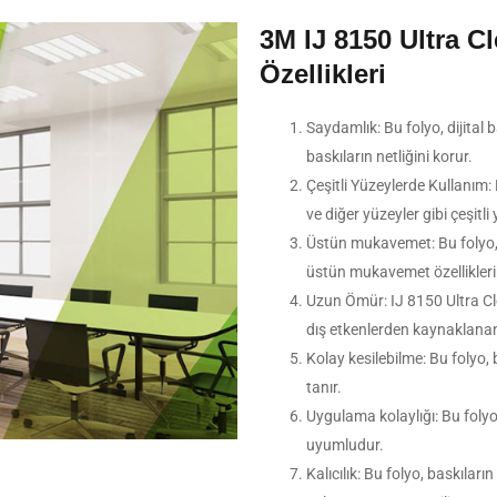
3M IJ 8150 Ultra Cl
Özellikleri
Saydamlık: Bu folyo, dijital
baskıların netliğini korur.
Çeşitli Yüzeylerde Kullanım: 
ve diğer yüzeyler gibi çeşitli 
Üstün mukavemet: Bu folyo, 
üstün mukavemet özelliklerin
Uzun Ömür: IJ 8150 Ultra Cle
dış etkenlerden kaynaklanan 
Kolay kesilebilme: Bu folyo
tanır.
Uygulama kolaylığı: Bu folyo,
uyumludur.
Kalıcılık: Bu folyo, baskılar