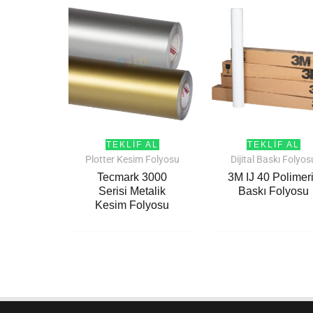
TEKLIF AL
TEKLIF AL
Plotter Kesim Folyosu
Dijital Baskı Folyos
Tecmark 3000
3M IJ 40 Polimer
Serisi Metalik
Baskı Folyosu
Kesim Folyosu