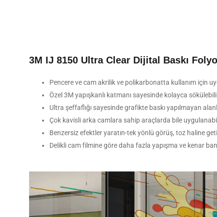
3M IJ 8150 Ultra Clear Dijital Baskı Foly
Pencere ve cam akrilik ve polikarbonatta kullanım için u
Özel 3M yapışkanlı katmanı sayesinde kolayca sökülebili
Ultra şeffaflığı sayesinde grafikte baskı yapılmayan alan
Çok kavisli arka camlara sahip araçlarda bile uygulanabil
Benzersiz efektler yaratın-tek yönlü görüş, toz haline getir
Delikli cam filmine göre daha fazla yapışma ve kenar ba