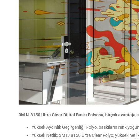
3M IJ 8150 Ultra Clear Dijital Baskı Folyosu, birçok avantaja s
Yüksek Aydınlık Geçirgenliği: Folyo, baskıların renk yoğunlu
Yüksek Netlik: 3M IJ 8150 Ultra Clear Folyo, yüksek netlik