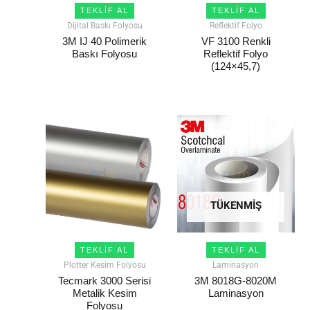
TEKLIF AL
TEKLIF AL
Dijital Baskı Folyosu
Reflektif Folyo
3M IJ 40 Polimerik
VF 3100 Renkli
Baskı Folyosu
Reflektif Folyo
(124×45,7)
TÜKENMIŞ
TEKLIF AL
TEKLIF AL
Plotter Kesim Folyosu
Laminasyon
Tecmark 3000 Serisi
3M 8018G-8020M
Metalik Kesim
Laminasyon
Folyosu