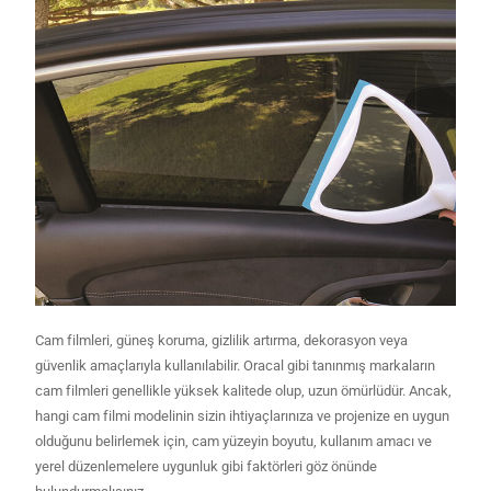
Cam filmleri, güneş koruma, gizlilik artırma, dekorasyon veya
güvenlik amaçlarıyla kullanılabilir. Oracal gibi tanınmış markaların
cam filmleri genellikle yüksek kalitede olup, uzun ömürlüdür. Ancak,
hangi cam filmi modelinin sizin ihtiyaçlarınıza ve projenize en uygun
olduğunu belirlemek için, cam yüzeyin boyutu, kullanım amacı ve
yerel düzenlemelere uygunluk gibi faktörleri göz önünde